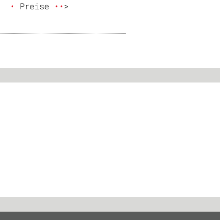
  
•
 Preise 
•
•
>